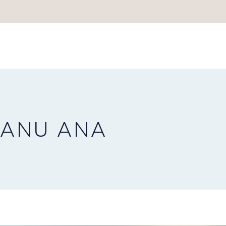
MICĂ
CANU ANA