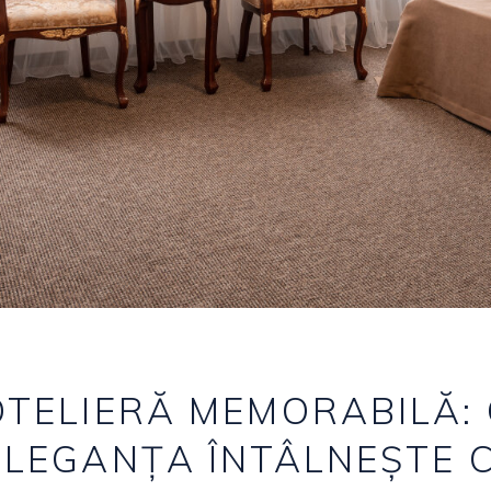
OTELIERĂ MEMORABILĂ:
ELEGANȚA ÎNTÂLNEȘTE