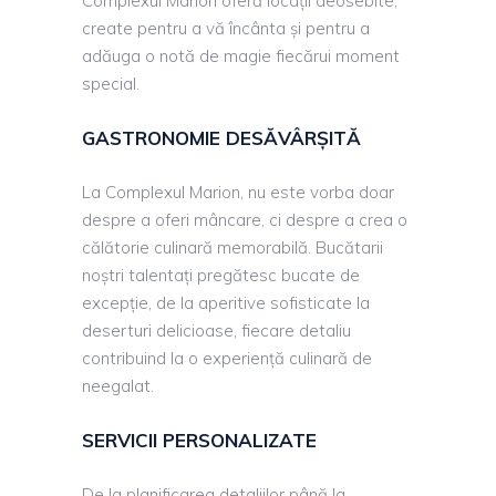
Complexul Marion oferă locații deosebite,
create pentru a vă încânta și pentru a
adăuga o notă de magie fiecărui moment
special.
GASTRONOMIE DESĂVÂRȘITĂ
La Complexul Marion, nu este vorba doar
despre a oferi mâncare, ci despre a crea o
călătorie culinară memorabilă. Bucătarii
noștri talentați pregătesc bucate de
excepție, de la aperitive sofisticate la
deserturi delicioase, fiecare detaliu
contribuind la o experiență culinară de
neegalat.
SERVICII PERSONALIZATE
De la planificarea detaliilor până la